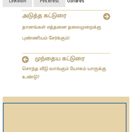
LinkedIn
Pinterest
0
Shares
அடுத்த கட்டுரை
தானங்கள் எத்தனை தலைமுறைக்கு
புண்ணியம் சேர்க்கும்!
முந்தைய கட்டுரை
சொந்த வீடு வாங்கும் யோகம் யாருக்கு
உண்டு?