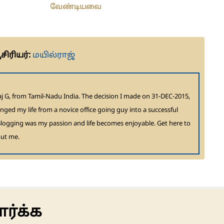
வேண்டியவை
ிரியர்:
மயில்ராஜ்
aj G, from Tamil-Nadu India. The decision I made on 31-DEC-2015,
anged my life from a novice office going guy into a successful
logging was my passion and life becomes enjoyable. Get here to
ut me.
ார்க்க