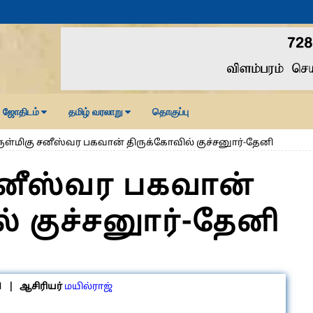
ஜோதிடம்
தமிழ் வரலாறு
தொகுப்பு
ுள்மிகு சனீஸ்வர பகவான் திருக்கோவில் குச்சனுார்-தேனி
சனீஸ்வர பகவான்
் குச்சனுார்-தேனி
1
| ஆசிரியர்
மயில்ராஜ்