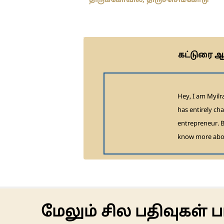
திருக்கோவில், திருச்செங்கோடு
கட்டுரை ஆச
Hey, I am Myilr
has entirely ch
entrepreneur. B
know more abo
மேலும் சில பதிவுகள் ப