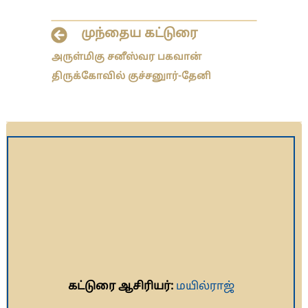
முந்தைய கட்டுரை
அருள்மிகு சனீஸ்வர பகவான்
திருக்கோவில் குச்சனுார்-தேனி
கட்டுரை ஆசிரியர்:
மயில்ராஜ்